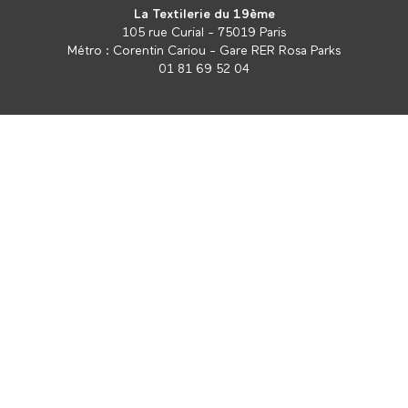
La Textilerie du 19ème
105 rue Curial - 75019 Paris
Métro : Corentin Cariou - Gare RER Rosa Parks
01 81 69 52 04