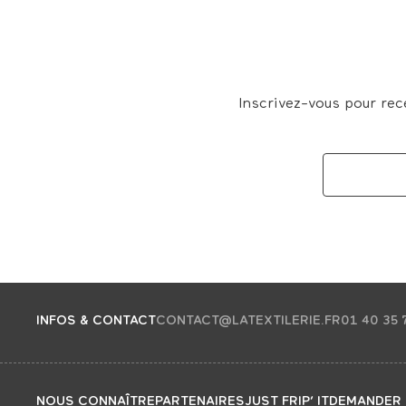
Inscrivez-vous pour rec
INFOS & CONTACT
CONTACT@LATEXTILERIE.FR
01 40 35 
NOUS CONNAÎTRE
PARTENAIRES
JUST FRIP’ IT
DEMANDER 