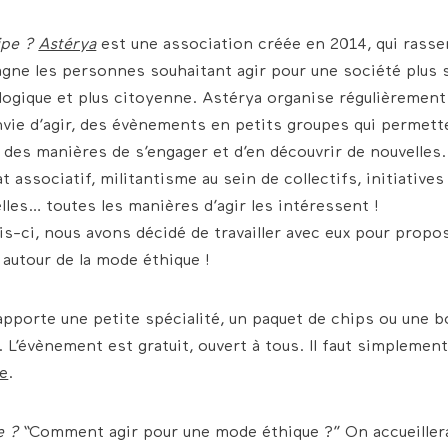
ipe ?
Astérya
est une association créée en 2014, qui rass
ne les personnes souhaitant agir pour une société plus s
logique et plus citoyenne.
Astérya organise régulièrement
vie d’agir, des évènements en petits groupes qui permett
 des manières de s’engager et d’en découvrir de nouvelles.
t associatif, militantisme au sein de collectifs, initiatives 
elles… toutes les manières d’agir les intéressent !
is-ci, nous avons décidé de travailler avec eux pour propo
autour de la mode éthique !
pporte une petite spécialité, un paquet de chips ou une b
. L’évènement est gratuit, ouvert à tous. Il faut simplemen
re
.
e ?
“Comment agir pour une mode éthique ?” On accueiller