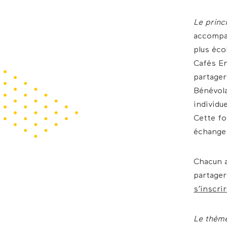
Le princ
accompag
plus éco
Cafés En
partager
Bénévola
individu
Cette fo
échange 
Chacun a
partager
s’inscri
Le thèm