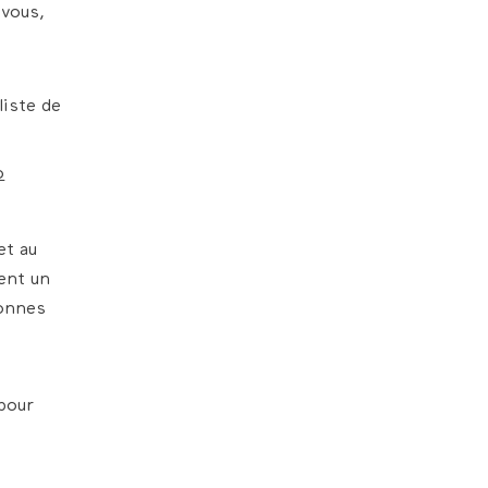
 vous,
liste de
o
et au
ent un
sonnes
 pour