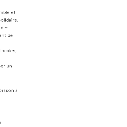
emble et
olidaire,
 des
ent de
locales,
ser un
oisson à
t
a