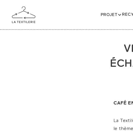
RECY
PROJET
V
ÉCH
CAFÉ EN
La Texti
le thème