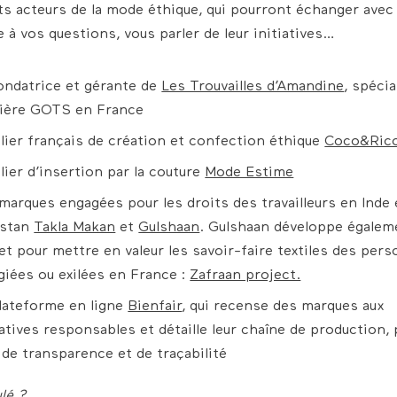
ts acteurs de la mode éthique, qui pourront échanger avec
 à vos questions, vous parler de leur initiatives…
ondatrice et gérante de
Les Trouvailles d’Amandine
, spécia
ilière GOTS en France
elier français de création et confection éthique
Coco&Ric
elier d’insertion par la couture
Mode Estime
marques engagées pour les droits des travailleurs en Inde 
istan
Takla Makan
et
Gulshaan
. Gulshaan développe égalem
et pour mettre en valeur les savoir-faire textiles des per
giées ou exilées en France :
Zafraan project.
lateforme en ligne
Bienfair
, qui recense des marques aux
iatives responsables et détaille leur chaîne de production,
 de transparence et de traçabilité
ulé ?