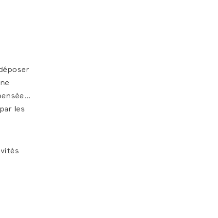
 déposer
une
e pensée…
par les
vités