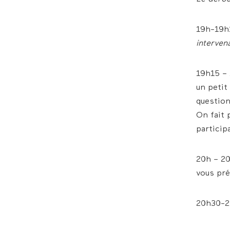
19h-19h
interven
19h15 –
un petit
question
On fait 
particip
20h – 2
vous pré
20h30-2