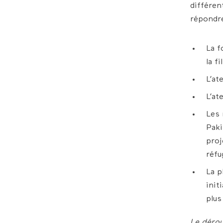
différen
répondre
La f
la f
L’at
L’at
Les 
Pak
proj
réfu
La p
init
plus
Le déro