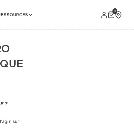
0
RESSOURCES
RO
IQUE
E ?
’agir sur