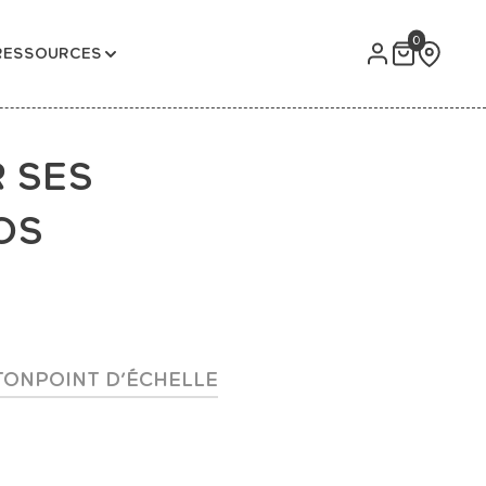
0
RESSOURCES
R SES
OS
TON
POINT D’ÉCHELLE